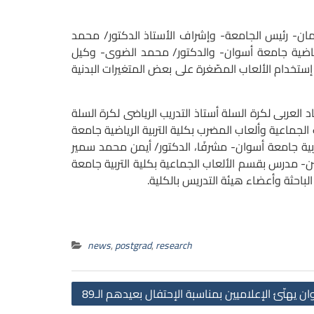
مان- رئيس الجامعة- وإشراف الأستاذ الدكتور/ محمد
الرياضية جامعة أسوان- والدكتور/ محمد الضوى- وكيل
إستخدام الألعاب المصّغرة على بعض المتغيرات البدنية
عربى لكرة السلة أستاذ التدريب الرياضى لكرة السلة
لجماعية وألعاب المضرب بكلية التربية الرياضية جامعة
ية جامعة أسوان- مشرفًا، الدكتور/ أيمن محمد سمير
ن- مدرس بقسم الألعاب الجماعية بكلية التربية جامعة
لباحثة وأعضاء هيئة التدريس بالكلية.
news
,
postgrad
,
research
Post
 يهنّئ الإعلاميين بمناسبة الإحتفال بعيدهم الـ89
navigation