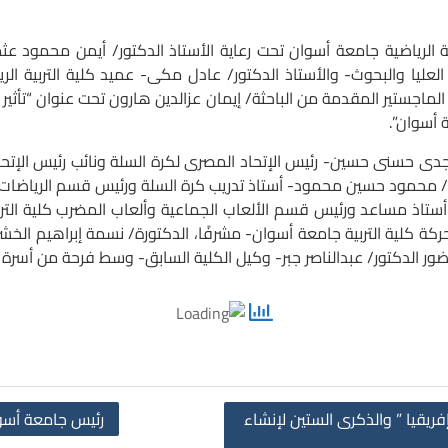
لرياضية جامعة أسوان تحت رعاية الأستاذ الدكتور/ أيمن محمود عث
 العليا والبحوث- والأستاذ الدكتور/ عادل مكى- عميد كلية التربية 
الماجستير المقدمة من الباحثة/ إيمان عزالدين هارون تحت عنوان “تأثير 
حسنى حسين- رئيس الإتحاد المصرى لكرة السلة ونائب رئيس الإتحاد ال
 أ. د/ محمود حسين محمود- أستاذ تدريب كرة السلة ورئيس قسم الرياضات ا
أستاذ مساعد ورئيس قسم الألعاب الجماعية وألعاب المضرب كلية الترب
كة كلية التربية جامعة أسوان- مشرفًا، الدكتورة/ نسمة إبراهيم الخش
حضور الدكتور/ عبدالناصر جبر- وكيل الكلية السابق- وسط فرحة من أسرة ا
ريقيا ” والذكرى الستين لإنشاء
رئيس جامعة أسوان