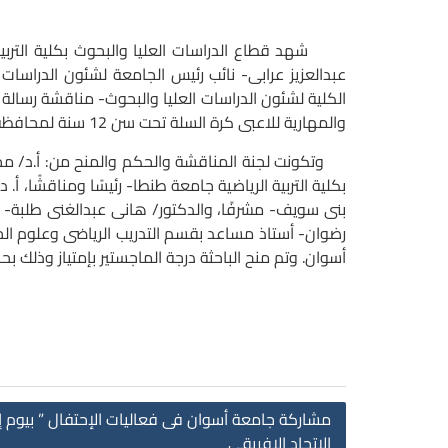
شهد قطاع الدراسات العليا والبحوث بكلية التربية ا
عبدالعزيز عرابى- نائب رئيس الجامعة لشئون الدراسات
الكلية لشئون الدراسات العليا والبحوث- مناقشة رسالة 
والمهارية للاعبى كرة السلة تحت سن 12 سنة لمحافظة أسوان”.
وتكونت لجنة المناقشة والحكم والمنح من: أ.د/ مجدى 
بكلية التربية الرياضية جامعة طنطا- رئيسًا ومناقشًا،
بنى سويف- مشرفًا، والدكتور/ هانى عبدالغنى طلبة- 
رضوان- أستاذ مساعد بقسم التدريب الرياضى وعلوم الحر
أسوان. وتم منح الباحثة درجة الماجستير بإمتياز وذلك ب
مشاركة جامعة أسوان فى فعاليات الإحتفال ” بيوم إف
الإتحاد الإفريقى