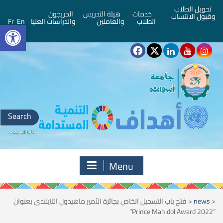
تحويل الطلاب
خدمات
هيئة التدريس
الخريجون
وقبول الانتساب
bar
الطلاب
والعاملين
والدراسات العليا
En
Fr
Search
for:
Menu
<
news
<
فتح باب التسجيل الخاص بجائزة الأمير ماهيدول التايلندى بعنوان
“Prince Mahidol Award 2022”