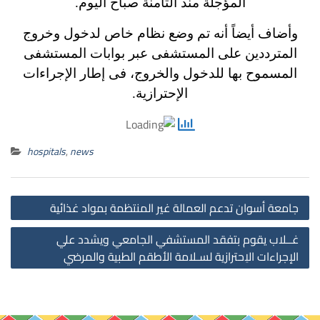
المؤجلة منذ الثامنة صباح اليوم.
وأضاف أيضاً أنه تم وضع نظام خاص لدخول وخروج
المترددين على المستشفى عبر بوابات المستشفى
المسموح بها للدخول والخروج، فى إطار الإجراءات
الإحترازية.
hospitals
,
news
st
جامعة أسوان تدعم العمالة غير المنتظمة بمواد غذائية
on
غــلاب يقوم بتفقد المستشفي الجامعي ويشدد علي
الإجراءات الاِحترازية لسـلامة الأطقم الطبية والمرضي