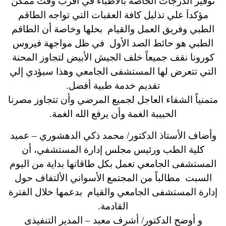
توفير الدرجات الخاصة بالأطباء في أقرب وقت ممكن
مؤكداَ علي تذليل كافة العقبات التي تواجه الطاقم
الطبي وفريق العمل والقيام بحلها وخاصة أن الطاقم
الطبي هو حائط الصد الأول في ظل مواجهة فيروس
كورونا نقف جميعاً خلف الجيش الأبيض لتجاوز المحنة
التي تتعرض لها المستشفى الجامعي وهذا سيؤدي إلي
تقديم خدمة طبية أفضل.
متمنياً الشفاء العاجل لجميع المرضي وأن تتجاوز مصرنا
الحبيبة الغمة وأن يرفع الله الغمة.
وأضاف الأستاذ الدكتور/ محمد ذكي الدهشوري – عميد
كلية الطب ورئيس مجلس إدارة المستشفي، أن
المستشفى الجامعي تعمل بكل طاقاتها بداية من اليوم
السبت مطالباً من المجتمع الأسواني الألتفاف حول
إدارة المستشفى الجامعي والقيام بدعمها خلال الفترة
القادمة.
و أوضح الدكتور/ أشرف معبد – المدير التنفيذى