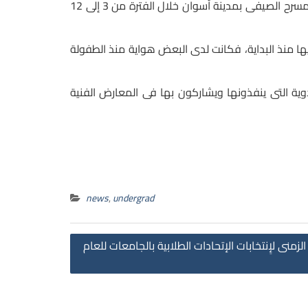
نظم طلاب كلية التربية النوعية بجامعة أسوان معرضًا فنيًا على هامش فاعليات معرض أسوان الثانى للكتاب المقام بالمسرح الصيفى بمدينة أسوان خلال الفترة من 3 إلى 12
ا منذ البداية، فكانت لدى البعض هواية منذ الطفولة
 التى ينفذونها ويشاركون بها فى المعارض الفنية
news
,
undergrad
Post
لزمنى لإِنتخابات الإتحادات الطلابية بالجامعات للعام
navigation