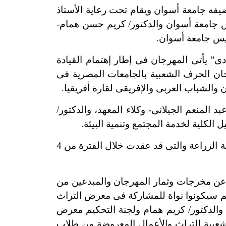
فه جامعة أسوان ويقام تحت رعاية الأستاذ
ئيس جامعة أسوان والدكتور/ كريم حسن همام-
ئيس جامعة أسوان.
” يأتى المهرجان فى إطار إهتمام القيادة
رجان الحرف الشعبية بالجامعات المصرية فى
والشباب العربى والإفريقى لقارة أفريقيا.
منعم الجيلانى- وكلاء المعهد،
والدكتور/
 الكلية لخدمة المجتمع وتنمية البيئة.
وأضاف الأستاذ الدكتور/ أيمن عثمان أنه تم إفتتاح ورش العمل اليوم بالحرم الجامعى بصحارى بكلية الزراعة والتى قد عقدت خلال الفترة من 4
ن مخرجات وثمار المهرجان والمبدعين من
م سيكونوا نواة للمشاركة فى معرض التراث
 والدكتور/ كريم همام ولجنة التحكيم معرض
 للحرف الشعبية للتراث والأعمال المعروضة من طلاب