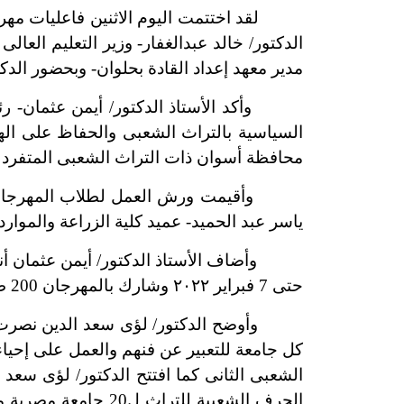
لقد اختتمت اليوم الاثنين فاعليات مهرجان
الدكتور/ خالد عبدالغفار- وزير التعليم الع
مدير معهد إعداد القادة بحلوان- وبحضور الد
وأكد الأستاذ الدكتور/ أيمن عثمان- رئيس 
السياسية بالتراث الشعبى والحفاظ على الهو
محافظة أسوان ذات التراث الشعبى المتفرد وا
وأقيمت ورش العمل لطلاب المهرجان تحت إ
ياسر عبد الحميد- عميد كلية الزراعة والموارد 
حتى 7 فبراير ٢٠٢٢ وشارك بالمهرجان 200 طالب وطالبة من مختلف الجامعات المصرية.
وأوضح الدكتور/ لؤى سعد الدين نصرت- عم
كل جامعة للتعبير عن فنهم والعمل على إحي
الشعبى الثانى كما افتتح الدكتور/ لؤى سعد
الحرف الشعبية للتر