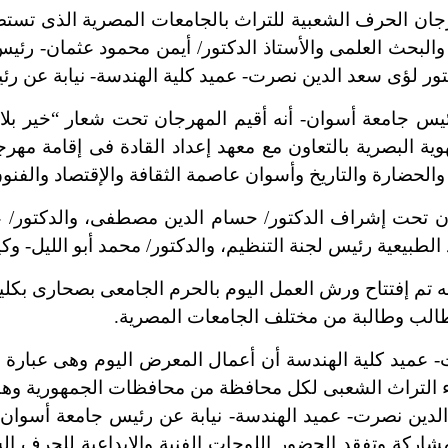
 الحرف الشعبية للتراث بالجامعات المصرية الذى تستضي
الى والبحث العلمى والأستاذ الدكتور/ أيمن محمود عثمان- ر
كتور لؤى سعد الدين نصرت- عميد كلية الهندسة- نيابة عن ر
جامعة أسوان- أنه أقيم المهرجان تحت شعار “خير بلادى
ية البصرية بالتعاون مع معهد إعداد القادة فى إقامة مه
لحضارة والتاريخ وأسوان عاصمة الثقافة والإقتصاد والفنون 
شراف الدكتور/ حسام الدين مصطفى، والدكتور/ عبد ال
الطبيعية رئيس لجنة التنظيم، والدكتور/ محمد أبو الليل- وكيل
يد كلية الهندسة أن أعمال المعرض اليوم وهى عبارة ع
اء التراث الشعبى لكل محافظة من محافظات الجمهورية وه
 الدين نصرت- عميد الهندسة- نيابة عن رئيس جامعة أسوان
اث ل20 جامعة مصرية مشاركة وتفقد الحضور اللوحات الفنية والإبداعية