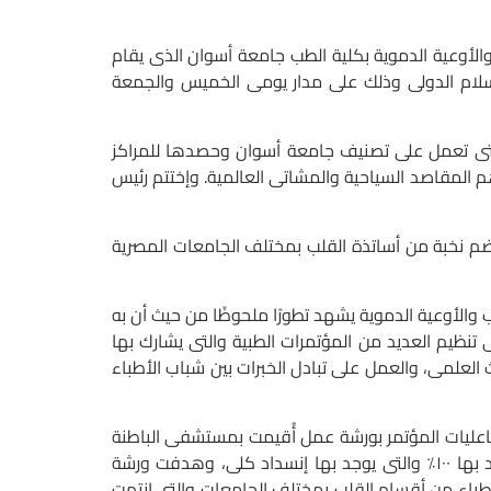
أوعية الدموية بكلية الطب جامعة أسوان الذى يقام
لسلام الدولى وذلك على مدار يومى الخميس والجمعة
لتى تعمل على تصنيف جامعة أسوان وحصدها للمراكز
أهم المقاصد السياحية والمشاتى العالمية.
وإختتم رئيس
 نخبة من أساتذة القلب بمختلف الجامعات المصرية
وعية الدموية يشهد تطورًا ملحوظًا من حيث أن به
 تنظيم العديد من المؤتمرات الطبية والتى يشارك بها
العلمى، والعمل على تبادل الخبرات بين شباب الأطباء
ليات المؤتمر بورشة عمل أُقيمت بمستشفى الباطنة
الجديد والتى ترأّسها البروفيسور الألمانى/ ديباك جان والتى تم خلالها عمل تدريب على علاج الشرايين التى يبلغ نسبة الإنسداد بها ١٠٠٪ والتى يوجد بها إنسداد كلى، وهدفت ورشة
طباء من أقسام القلب بمختلف الجامعات والتى إنتهت