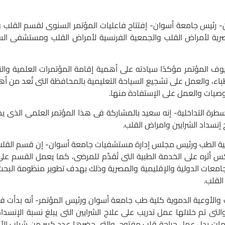
يس جامعة أسوان- إفتتاح فاعليات المؤتمر السنوى لقسم القلب وال
مصرية لأمراض القلب والجمعية الفرنسية لأمراض القلب ومستشفى ا
المؤتمر مؤكدًا سيادته على أهمية إقامة المؤتمرات العلمية وا
الأطباء، والعمل على تشجيع السياحة التعليمية بالمحافظة التى تٌعد من 
وصيات والعمل على الإستفادة منها.
التداخلية- إنه سعيد بالمشاركة فى هذا المؤتمر العلمى الذى يضم
إنسداد الشرايين وامراض القلب.
طب ورئيس مجلس إدارة مستشفيات جامعة أسوان- إن قسم القلب والأ
س أثره على الخدمة الطبية التى تُقدَّم للمرضى، كما يعمل القسم على
جامعات الدولية والإقليمية والمصرية وذلك بهدف تطوير منظومة البحث 
لقلب.
وعية الدموية كلية طب جامعة أسوان ورئيس المؤتمر- أنه بدأت فاع
ات بدل عمل جراحة قلب مفتوح. والتى حضرها عدد كبير من شباب الأ