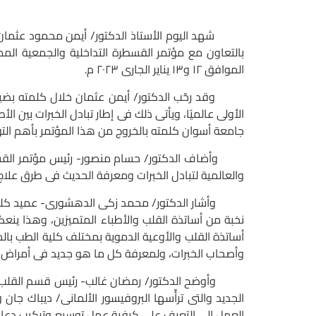
شهد اليوم الأستاذ الدكتور/ أيمن محمود عثمان- رئ
بالتعاون مع مؤتمر القسطرة التداخلية والجمعية ال
الموافق ١٢ و١٣ يناير الجارى ٢٠٢٣ م.
وقد رحّب الدكتور/ أيمن عثمان خلال كلمته بضيوف 
الأولى عالميًا، ويأتى ذلك فى إطار تبادل الخبرات بين 
جامعة أسوان كلمته بالخروج من هذا المؤتمر بأهم الت
وأضاف الدكتور/ حسام منصور- رئيس مؤتمر القسطرة 
والعالمية لتبادل الخبرات ومعرفة الحديث فى طرق علاج 
وأشار الدكتور/ محمد زكى الدهشورى- عميد كلية ال
نخبة من أساتذة القلب والأطباء المتميزين، وهذا ينعك
أساتذة القلب والأوعية الدموية بمختلف كلية الطب بال
وأصحاب الخبرات، ولمعرفة كل ما هو جديد فى أمراض ا
وأوضح الدكتور/ رمضان غالب- رئيس قسم القلب والأ
العمل إلى التعرف على كيفية عمل توسيع وتركيب دعام