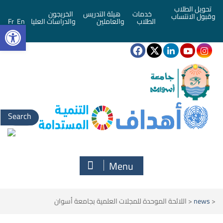
تحويل الطلاب
خدمات
هيئة التدريس
الخريجون
وقبول الانتساب
bar
الطلاب
والعاملين
والدراسات العليا
En
Fr
Search
for:
Menu
<
news
<
اللائحة الموحدة للمجلات العلمية بجامعة أسوان