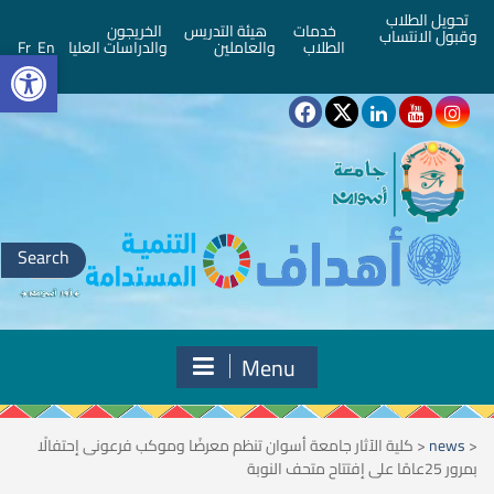
تحويل الطلاب
خدمات
هيئة التدريس
الخريجون
وقبول الانتساب
bar
الطلاب
والعاملين
والدراسات العليا
En
Fr
Search
for:
Menu
<
news
<
كلية الآثار جامعة أسوان تنظم معرضًا وموكب فرعونى إحتفالًا
بمرور 25عامًا على إفتتاح متحف النوبة