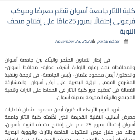
كلية الآثار جامعة أسوان تنظم معرضًا وموكب
فرعونى إحتفالًا بمرور 25عامًا على إفتتاح متحف
النوبة
November 23, 2022
portal editor
فى إطار التعاون المثمر والبنّاء بين جامعة أسوان
والمحافظة تحت رعاية اللواء/ أشرف عطية- محافظ أسوان-
والدكتور/ أيمن محمود عثمان- رئيس الجامعة- فى ترجمة وتنفيذ
المشروع القومى الرؤية البصرية على أرض أسوان، والمشاركة
الفعالة فى تعظيم دور كلية الآثار فى الحفاظ على التراث وتنمية
المجتمع والبيئة المحيطة بمدينة أسوان.
شهد اليوم الأربعاء الدكتور/ أيمن محمود عثمان فاعليات
معرض أساليب التقنية القديمة الذى نظّمته كلية الآثار جامعة
أسوان إحتفالًا بمرور 25 عام على إفتتاح متحف النوبة بأسوان،
وذلك من خلال عرض المنتجات الخاصة بالتراث والهوية البصرية
بمحافظة أسوان بالتعاون مع متحف النوبة وذلك تحت إشراف