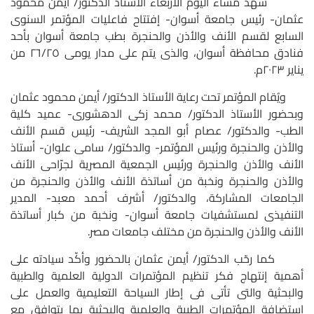
شهد مساء اليوم الأربعاء الأستاذ الدكتور/ أيمن محمود
عثمان- رئيس جامعة أسوان- إفتتاح فاعليات المؤتمر السنوى
السابع لقسم الأنف والأذن والحنجرة بطب جامعة أسوان بأحد
فنادق محافظة أسوان، والذى يتم على مدار يومى ٢٦/٢٥ من
يناير ٢٠٢٣م.
ويُقام المؤتمر تحت رعاية الأستاذ الدكتور/ أيمن محمود عثمان
وبحضور الأستاذ الدكتور/ محمد زكى الدهشورى- عميد كلية
الطب- والدكتور/ عصام أبو المجد الشريف- رئيس قسم الأنف
والأذن والحنجرة ورئيس المؤتمر- والدكتور/ سامى علوان- أستاذ
الأنف والأذن والحنجرة ورئيس الجمعية المصرية لجرّاحى الأنف
والأذن والحنجرة ونخبة من أساتذة الأنف والأذن والحنجرة من
الجامعات المشاركة، والدكتور/ أشرف أحمد معبد- المدير
التنفيذى لمستشفيات جامعة أسوان- ونخبة من كبار أساتذة
الأنف والأذن والحنجرة من مختلف جامعات مصر.
كما رحّب الدكتور/ أيمن عثمان بالحضور وأكّد سيادته على
أهمية إنتهاج فكر تنظيم المؤتمرات الدولية العلمية والطبية
والبحثية والتى تأتى فى إطار السياحة التعليمية والعمل على
إستضافة المؤتمرات الطبية والعلمية والبحثية بما يتوافق مع