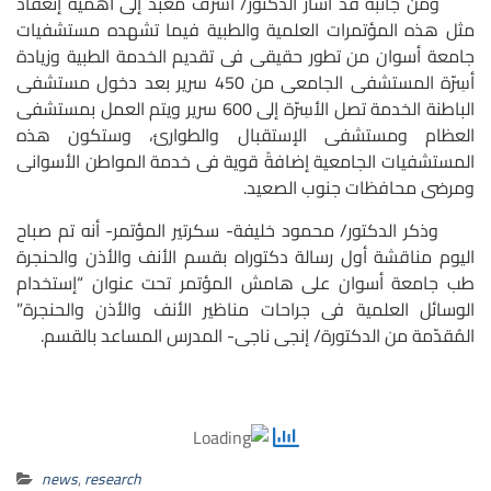
ومن جانبه قد أشار الدكتور/ أشرف معبد إلى أهمية إنعقاد
مثل هذه المؤتمرات العلمية والطبية فيما تشهده مستشفيات
جامعة أسوان من تطور حقيقى فى تقديم الخدمة الطبية وزيادة
أسِرّة المستشفى الجامعى من 450 سرير بعد دخول مستشفى
الباطنة الخدمة تصل الأسِرّة إلى 600 سرير ويتم العمل بمستشفى
العظام ومستشفى الإستقبال والطوارئ، و
ستكون
هذه
المستشفيات الجامعية إضافةً قوية فى خدمة المواطن الأسوانى
ومرضى محافظات جنوب الصعيد.
وذكر الدكتور/ محمود خليفة- سكرتير المؤتمر- أنه تم صباح
اليوم مناقشة أول رسالة دكتوراه بقسم الأنف والأذن والحنجرة
طب جامعة أسوان على هامش المؤتمر تحت عنوان “إستخدام
الوسائل العلمية فى جراحات مناظير الأنف والأذن والحنجرة”
المُقدّمة من الدكتورة/ إنجى ناجى- المدرس المساعد بالقسم.
news
,
research