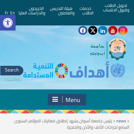
تحويل الطلاب
خدمات
هيئة التدريس
الخريجون
وقبول الانتساب
bar
الطلاب
والعاملين
والدراسات العليا
En
Fr
Search
for:
Menu
<
news
<
رئيس جامعة أسوان يشهد إنطلاق فعاليات المؤتمر السنوى
السابع لجراحات الأنف والأذن والحنجرة