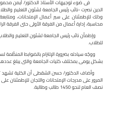
فى ضوء توجيهات الأستاذ الدكتور/ أيمن محمود عثمان- 
الدين نصرت -نائب رئيس الجامعة لشئون التعليم والطلاب
محاسبة، إدارة أعمال من الفرقة الأولى حتى الفرقة الرا
وإطمأن نائب رئيس الجامعة لشئون التعليم والطلاب على
للطلاب.
ووجّه سيادته بضرورة الإلتزام بالضوابط المنظّمة لسير
بشكل يومى بمختلف كليات الجامعة والتى يبلغ عددها 18كلية ومعهدين، والتى يخوضها واحد وثلاثون ألف طالب وطالبة بالجامع
وأضاف الدكتور/ حسن الشقطى أن الكلية تشهد تطورًا 
المرور على مدرجات الإمتحانات واللجان للإطمئنان على سي
نصف العام لنحو 1450 طالب وطالبة.