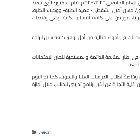
امعى ٢٠٢٣/٢٠٢٢م.
قام الدكتور/ لؤى سعد
كتور/ حسن أمين الشقطى- عميد الكلية- ووكلاء الكلية،
، ومتابعة أعمال الإمتحانات بكلية التجارة والتى يؤديها 4200 طالب وطالبة تقريبًا، موزعين على كافة أقسام الكلية وهى إقتصاد،
انات فى أجواء مثالية من أجل توفير كافة سبل الراحة
ى إطار المتابعة الدائمة والمستمرة للجان الإمتحانات
صةً لطلاب الدراسات العليا والبحوث، كما تم اليوم
كلية التجارة عن أكبر برنامج تدريبى للطلاب خلال أجازة
news