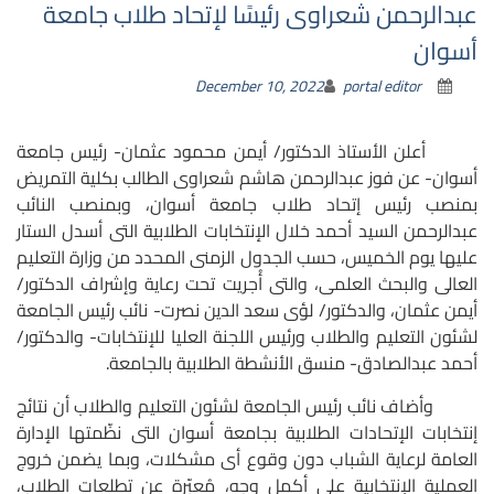
عبدالرحمن شعراوى رئيسًا لإتحاد طلاب جامعة
أسوان
December 10, 2022
portal editor
أعلن الأستاذ الدكتور/ أيمن محمود عثمان- رئيس جامعة
أسوان- عن فوز عبدالرحمن هاشم شعراوى الطالب بكلية التمريض
بمنصب رئيس إتحاد طلاب جامعة أسوان،
وبمنصب النائب
عبدالرحمن السيد أحمد خلال الإنتخابات الطلابية التى أسدل الستار
عليها يوم الخميس، حسب الجدول الزمنى المحدد من وزارة التعليم
العالى والبحث العلمى، والتى أُجريت تحت رعاية وإشراف الدكتور/
أيمن عثمان، والدكتور/ لؤى سعد الدين نصرت- نائب رئيس الجامعة
لشئون التعليم والطلاب ورئيس اللجنة العليا للإنتخابات- والدكتور/
أحمد عبدالصادق- منسق الأنشطة الطلابية بالجامعة.
وأضاف نائب رئيس الجامعة لشئون التعليم والطلاب أن
نتائج
إنتخابات الإتحادات الطلابية بجامعة أسوان التى
نظّمتها الإدارة
العامة لرعاية الشباب دون وقوع أى مشكلات، وبما يضمن خروج
العملية الإنتخابية على أكمل وجه، مُعبّرة عن تطلعات الطلاب،