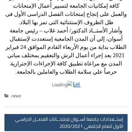
كافة إمكانيات الجامعة لتسيير أعمال الاِمتحانات
والعمل على إنجاح اِمتحانات الفصل الدراسى الأول فى
ظل الظروف الإستثنائية التى تمر بها البلاد.
وأشار الأستــاذ الدكتور/ أحمد غلاب – رئيس جامعة
أسوان، إلي أن المدن الجامعية إستعددت لإستقبال
الطلاب بداية من يوم الأربعاء القادم الموافق 24 فبراير
2021 بعد إجراء أعمال الرش والتعقيم بمختلف مباني
المدن مع مراعاة تطبيق كافة الإجراءات الاِحترازية
حرصاً علي سلامة الطلاب والعاملين بالجامعة.
news
st
إستــعدادات جامعة أســوان لاِمتحــانات الفصــل الدراسـي
on
الأول للعام الجامعي 2020/2021