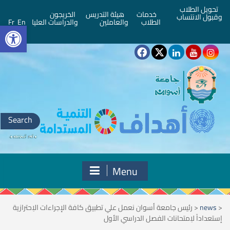
تحويل الطلاب
خدمات
هيئة التدريس
الخريجون
وقبول الانتساب
bar
الطلاب
والعاملين
والدراسات العليا
En
Fr
Search
for:
Menu
<
news
<
رئيس جامعة أسوان نعمل علي تطبيق كافة الإجراءات الاِحترازية
إستعداداً لاِمتحانات الفصل الدراسي الأول