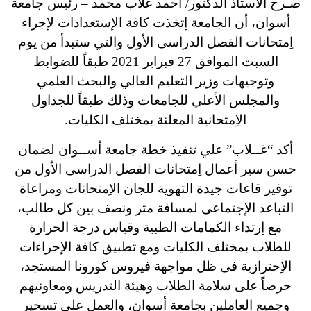
صـرح الأستاذ الدكتور/ أحمد غلاب محمد – رئيس جامعة
أسوان، أن الجامعة إتخذت كافة الإستعدادات لإجراء
اِمتحانات الفصل الدراسى الأول والتي ستبدأ من يوم
السبت الموافق 27 فبراير 2021 طبقاً للضوابط
وتوجيهات وزير التعليم العالي والبحث العلمي
والمجلس الأعلي للجامعات وذلك طبقاً للجداول
الاِمتحانية المعلنة بمختلف الكليات.
أكد “غــلاب” علي تنفيذ خطة جامعة أســوان لضمان
حسن سير أعمال اِمتحانات الفصل الدراسى الأول من
توفير قاعات جيدة التهوية للجان الاِمتحانات ومراعاة
التباعد الإجتماعى لمسافة متر ونصف بين كل طالب،
مع إرتداء الكمامات الطبية وقياس درجة الحرارة
للطلاب بمختلف الكليات ومع تطبيق كافة الإجراءات
الاِحترازية فى ظل مواجهة فيروس كورونا المستجد،
حرصاً على سلامة الطلاب وهيئة التدريس ومعاونيهم
وجميع العاملين بجامعة أسوان، والعمل على تسخير