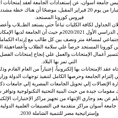
رئيس جامعة أسوان، عن إستعدادات الجامعة لعقد اِمتحانات 
عقب إنتهاء أجازة نصف العام الدراسي إعتبارا من يوم 20 فبراير المقبل، 
فيروس كورونا المستجد.
 الجداول لكافة الكليات تباعاً حتي يستعد الطــلاب وأعضاء 
الإستعدادات النهائية لأعمال اِمتحانات الفصل الدراسي الأول
 الأجتماعي لمسافة متر ونصف بين كل طالب مع إرتداء الكما
س كورونا المستجد حرصاً علي سلامة الطلاب وأعضاءهيئة الت
تسير أعمال الاِمتحانات والعمل علي إنجاح اِمتحانات الفص
التي تمر بها البلاد.
عقد الاِمتحانات بها إلكترونياً، إعتباراً من العام القادم
إلتزام الجامعة وحرصها الكامل لتنفيذ توجهات الدولة وزارة
رة الإتصالات إلي تحويل الجامعات المصرية إلي جامعات ذكي
ومات جيدة من حيث البنية التحتية التكنولوجية وتوافر شبك
م عن بعد وجاري الإنتهاء من تجهيز مراكز الاِختبارات الإلكتر
امعة أسوان مراكز متقدمة في التصنيفات العلمية الدولية 
وإستراتيجية مصر للتنمية الشاملة 2030.