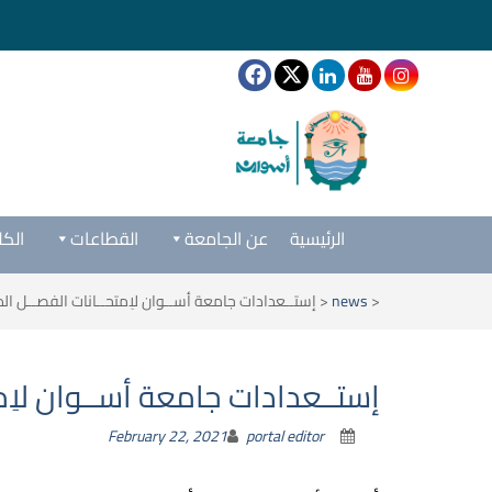
الرئيسية
عن الجامعة
القطاعات
الكل
<
news
<
إستــعدادات جامعة أســوان لاِمتحــانات الفصــل الدراسـي
إستــعدادات جامعة أســوان لاِمتحـ
February 22, 2021
portal editor