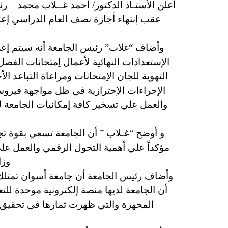
أعلن الأستـاذ الدكتور/ أحمد غــلاب محمد – 
وأضاف “غلاب” رئيس الجامعة أنه سيتم إعلان
التهوية للجان الاِمتحانات ومراعاة التباعد
الإجراءات الاِحترازية في ظل مواجهة فيرو
والعمل علي تسخير كافة إمكانيات الجامعة ل
و أوضح “غـلاب ” أن الجامعة تسعي بقوة تجاه 
مؤكداً علي أهمية التحول الرقمي والعمل علي 
وزا
وأضاف رئيس الجامعة أن جامعة أسوان تمتلك مق
أن الجامعة لديها منصة إلكترونية موحدة للتعل
المجهزة والتي ظهرت ثمارها في تحقيق ج