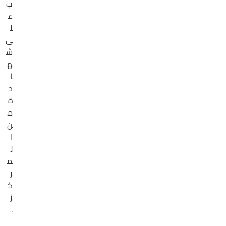
ب
ع
ل
ى
ش
ه
ا
د
ة
م
ن
ا
ل
م
ر
ك
ز
.