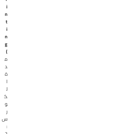
i
n
t
i
n
g
)
م
د
ة
ا
ل
ك
و
ر
س
:
2