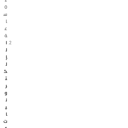
0
س
ا
ع
ة
ا
ل
إ
ل
ك
ت
ر
و
ن
ي
ا
ت