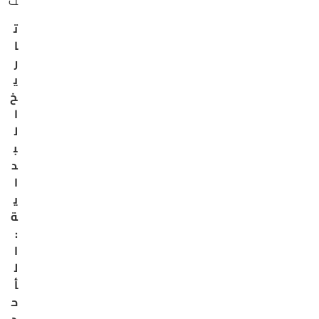
ث
ت
ا
ر
ي
خ
ا
ل
ب
د
ا
ي
ة
:
ا
ل
أ
ح