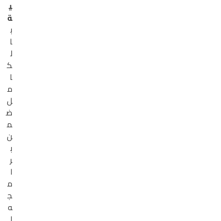
ي
ة
ب
ا
ل
ك
ا
م
ل
ض
م
ن
ب
ر
ا
م
ج
ه
ا