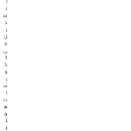
ل
ت
س
ج
ي
ل
ف
ي
3
ك
و
ر
س
ا
ت
م
ج
ا
ن