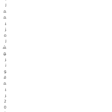
ل
م
م
ي
ز
ه
ل
ش
ه
ر
ن
و
ف
م
ب
ر
2
0