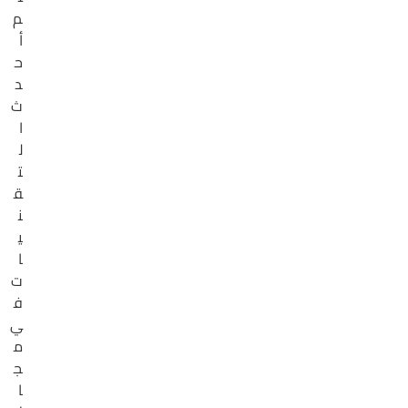
م
أ
ح
د
ث
ا
ل
ت
ق
ن
ي
ا
ت
ف
ي
م
ج
ا