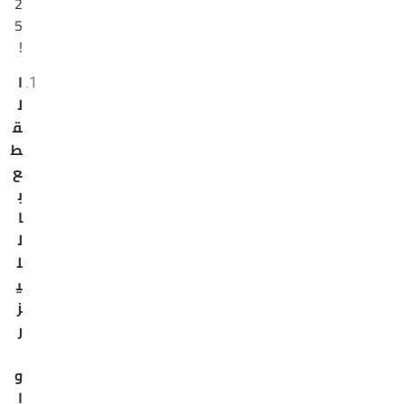
2
5
!
ا
ل
ق
ط
ع
ب
ا
ل
ل
ي
ز
ر
و
ا