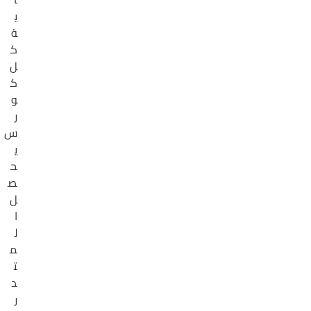
ي
ة
ك
ل
ك
و
ر
س
ي
ح
ص
ل
ا
ل
م
ت
د
ر