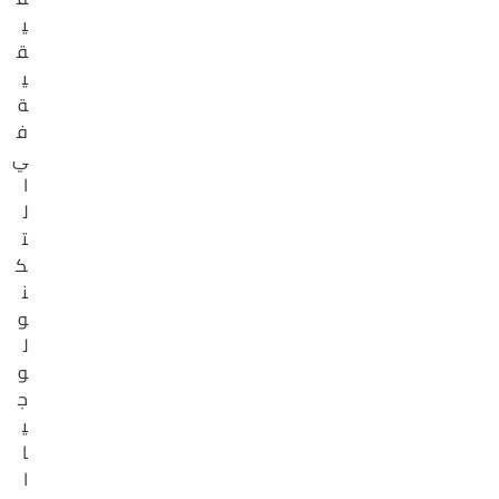
ي
ق
ي
ة
ف
ي
ا
ل
ت
ك
ن
و
ل
و
ج
ي
ا
ا