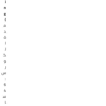
i
n
g
)
م
د
ة
ا
ل
ك
و
ر
س
:
6
4
س
ا