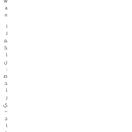
w
a
n
ا
ل
م
ك
ا
ن
:
ص
ح
ا
ر
ي
–
ج
ا