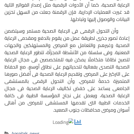
الرعاية الصحية، كما أن الأدوات الرقمية مثل إصدار الفواتير الآلية
قد غيرت العمليات الإدارية. فإن الرقمنة جعلت من السهل تخزين
البيانات والوصول إليها وتبادلها.
وأن التحول الرقمى فى الرعاية الصحية مستمر وسيتضمن
إعادة تصور جذرى لطريقة عمل من يقوم بالدفع ومقدمى الرعاية
الصحية وغيرهم والتعامل مع المرضى والمستهلكين والجهات
المعنية. وفى سلسلة من الأنشطة المجزأة، تتطور الرعاية الصحية
لتصبح نظامًا متكاملًا يمكن فيه للمتخصصين فى مجال الرعاية
الصحية التصدى بفعالية لتحدياتهم على نطاق أوسع، مع الحفاظ
على التركيز على المرضى وتقديم الرعاية الصحية فى أفضل صورها
المتميزة خدمةً للمرضى. وأن التحول الرقمى بالمستشفى
الجامعى يساعد على خفض تكاليف الرعاية الصحية فى مجال
الرعاية الصحية، ويعمل على نجاح المؤسسة الطبية فى كافة
الخدمات الطبية التى تقدمها المستشفى للمرضى من أهالى
أسوان ومرضى محافظات جنوب الصعيد.
hospitals
,
news