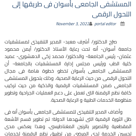
المستشفى الجامعى بأسوان فى طريقها إلى
التحول الرقمى
November 3, 2022
portal editor
صرّح الدكتور/ أشرف معبد- المدير التنفيذى لمستشفيات
جامعة أسوان- أنه تحت رعاية الأستاذ الدكتور/ أيمن محمود
عثمان- رئيس الجامعة- والدكتور/ محمد زكى الدهشورى- عميد
كلية الطب ورئيس مجلس إدارة المستشفيات بالجامعة- أن
المستشفى الجامعى بأسوان تخطو خطوة هامة فى مجال
التحول الرقمى من حيث الرعاية الصحية، وذلك بتحويل المستشفى
الجامعى ضمن المستشفيات الرقمية والذكية من حيث تركيب
كافة نظم الرقمنة التى تعمل على دعم العمليات الجراحية وتطوير
منظومة الخدمات الطبية و الرعاية الصحية.
وأضاف المدير التنفيذى للمستشفى الجامعى بأسوان أنه فى
ظل الثورة الرقمية التى تشهدها الدولة؛ تم تطوير قسم الأشعة
المقطعية والتصوير بالرنين المغناطيسى، وهذا يعكس مدى
تحسين الخدمة لدى المرضى من تطبيق نظم الرقمنة لخدمات