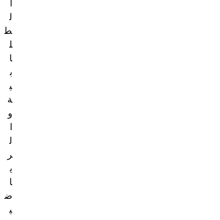
ا
ل
ط
ل
ا
ب
ي
ة
و
ا
ل
ر
ي
ا
ض
ي