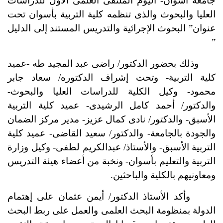
جامعة أسوان- اليوم الملتقى العلمى الأول للدراسات
العليا والبحوث والذى تنظمه كلية التربية بأسوان تحت
عنوان” البحوث الإجرائية والتدريس المستند إلى الدليل
”
وذلك بحضور الدكتور/ راضى عبد المجيد طه -عميد
كلية التربية- وتحت إشراف الدكتوره/ سعاد جابر
محمود-
وكيل الكلية للدراسات العليا والبحوث-
والدكتور/ أحمد كامل الرشيدى- عميد كلية التربية
الأسبق- والدكتور/ نادى كمال عزيز- مدير مركز الضمان
والجودة بالجامعة- والدكتور/ سعيد القاضى- عميد كلية
التربية الأسبق- والأستاذ/ عبدالكريم لطفى- وكيل وزارة
التربية والتعليم بأسوان- ونخبة من أعضاء هيئة التدريس
ومعاونيهم بالكلية والباحثين.
وأكد الأستاذ الدكتور/ أيمن عثمان على إهتمام
الدولة بمنظومة البحث العلمى والعمل على ربط البحث