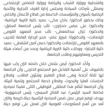
والفندقية ووزارة الشباب والرياضة ووزارة التضامن الإجتماعى
وممثلى شركات السياحة ومجلس إدارة الغرف التجارية والأندية
الرياضية بأسوان والمؤسسات الداعمة من قطاع الأعمال والخاص
وذلك بحضور الدكتور/ عادل مكى- عميد كلية التربية الرياضية-
والدكتور/ على عباس دندراوى- نائب رئيس الجامعة السابق-
والدكتور/ غزال عبدالمعطى- نائب مدير المعهد القومى
للإتصالات- والدكتورة/ فيروز عامر- مدير الإدارة العامة للتدريب
بالمعهد القومى للإتصالات والدكتور/ حسن آمين الشقطى- عميد
كلية التجارة- ووكلاء كلية التربية الرياضية وعدد من أعضاء هيئة
التدريس ومعاونيهم وطلاب الجامعة.
وأكّد الدكتور/ أيمن عثمان خلال كلمته التى رحّب فيها
بالضيوف على أهمية التفاعل مع المجتمع الخارجى وأن الجامعة
لها ثلاثة أجنحة وهى قطاع التعليم وشئون الطلاب، وقطاع
الدراسات العليا والبحوث، وقطاع خدمة المجتمع وتنمية البيئة،
وأن الجامعة تُنظّم هذا الملتقى التوظيفى الثانى تنفيذًا لمبادرة
فخامة السيد الرئيس/ عبد الفتاح السيسى- رئيس الجمهورية-
بهدف توفير فرص عمل ضمن المبادرة الرئاسية حياة كريمة والتى
تُعد من أهم المشروعات القومية التى تعمل على توفير حياة