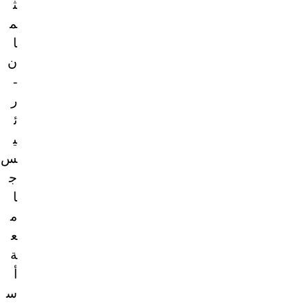
ث
م
ا
ن
-
ر
ئ
ي
س
ج
ا
م
ع
ة
أ
س