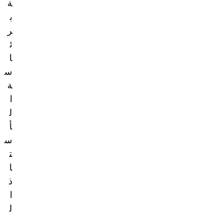
ة
ب
ر
ئ
ا
س
ة
ا
ل
أ
س
ت
ا
ذ
ا
ل