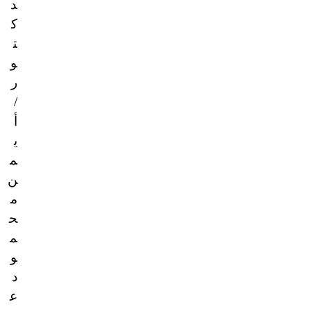
د
ك
ت
و
ر
/
أ
ي
م
ن
م
ح
م
و
د
ع