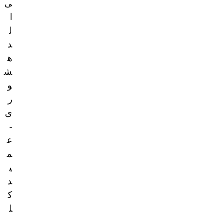
ى
ا
ل
د
ه
ش
و
ر
ى
-
ع
م
ي
د
ك
ل