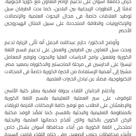
حرص جامعة أسوان على تدعيم أواصر التعاون مع كوريا الجنوبية،
لافتًا إلى التطورات الإيجابية بين البلدين، كما بحث الطرفان سبل
توطيد العلاقات خاصةً فى مجال البحوث العلمية والإتصالات
والإلكترونيات والطاقة المتجددة على سبيل المثال الهيدروجين
الأخضر.
وأوضح الدكتور/ حازم عبداللاه الجمل أنه تأتى الزيارة لدعم
وبحث سبل التعاون بين الطرفين والعمل على تدعيم قسم اللغة
الكورية وتفعيل برامج الدراسات العليا والبحوث وتوفير المعامل
تيسيرًا على الدارسين فى مرحلة الماجستير والدكتوراه بصعيد مصر،
مشيرًا إلى أهمية الإستفادة من الخبرة الكورية خاصةً فى المجالات
التكنولوجية، فضلًا عن تبادل الخبرات العلمية.
وأختتم الجانبان اللقاء بجولة تفقدية بمقر كلية الألسن
للوقوف على سير العملية التعليمية بقسم اللغة الكورية
والإطمئنان على الطلاب مع توفير كافة الإمكانات اللازمة للإرتقاء
بالمنظومة التعليمية والبحثية بالقسم، كما تفقّد الوفد مكتبة
الركن الكورى بالكلية والتى تُقدّم خدماتها العلمية والبحثية
لمتحدثى اللغة الكورية من أبناء محافظة أسوان بشكل خاص
وأبناء محافظات جنوب الصعيد، وفى ختام اللقاء قامت السيدة