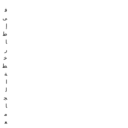
ف
ى
إ
ط
ا
ر
خ
ط
ة
ا
ل
ج
ا
م
ع