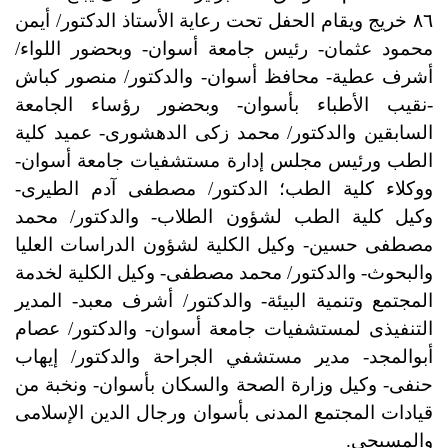
٨٦ خريج ويقام الحفل تحت رعاية الأستاذ الدكتور/ أيمن
محمود عثمان- رئيس جامعة أسوان- وبحضور اللواء/
أشرف عطية- محافظ أسوان- والدكتور/ منصور كباش
-نقيب الأطباء بأسوان- وبحضور رؤساء الجامعة
السابقين والدكتور/ محمد زكى الدهشورى- عميد كلية
الطب ورئيس مجلس إدارة مستشفيات جامعة ‏أسوان-
ووكلاء كلية الطب؛
الدكتور/ مصطفى آدم الطيرى-
وكيل كلية الطب لشؤون الطلاب- والدكتور/ محمد
مصطفى حسين- وكيل الكلية لشؤون الدراسات العليا
والبحوث-
والدكتور/ محمد مصطفى- وكيل الكلية لخدمة
المجتمع وتنمية البيئة- والدكتور/ أشرف معبد- ‏المدير
التنفيذى لمستشفيات جامعة أسوان-
والدكتور/ عصام
أبوالمجد- مدير مستشفي الجراحة
والدكتور/ إيهاب
حنفى- وكيل وزارة الصحة والسكان بأسوان- ونخبة من
قيادات المجتمع المدنى بأسوان ورجال الدين الإسلامى
والمسيحى.