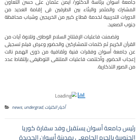
جامعة أسوان برئاسة الدكتور/ أيمن عثمان على حسن التعاون
المشترك والمثمر والبنّاء بين الطرفين فى إقامة العديد من
الدورات التدريبية لخدمة قطاع كبير من الخريجين وشباب محافظة
جنوب الصعيد.
وتضمنت فاعليات الإفتتاح السلام الوطنى وتلاوة آيات من
القرآن الكريم ثم كلمات للمشاركين والحضور وعرض فيلم تسجيلى
عن جامعة أسوان وفقرات فنية وثقافية من ذوى الهمم نالت
إعجاب الحضور، وأختتمت فاعليات الملتقى التوظيفى بإلتقاط عدد
من الصور التذكارية.
أخبار الكليات
,
undergrad
,
news
رئيس جامعة أسوان يستقبل وفد سفارة كوريا
الجنوبية بالحرم الجامعى بمدينة أسوان الجديدة