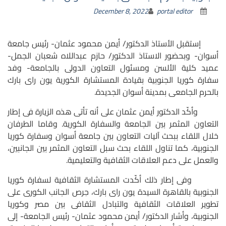
December 8, 2022
portal editor
إستقبل الأستاذ الدكتور/ أيمن محمود عثمان- رئيس جامعة
أسوان- وبحضور الاستاذ الدكتور/ حازم عبداللاه شعبان الجمل-
عميد كلية الألسن ومسئول التعاون الدولى بالجامعة- وفد
سفارة كوريا الجنوبية بقيادة المستشارة الكورية يون راى بارك
بالحرم الجامعى بمدينة أسوان الجديدة.
وأكّد الدكتور أيمن عثمان على أنه تأتى هذه الزيارة فى إطار
التعاون المثمر بين الجامعة والسفارة الكورية.
وقاما الطرفان
خلال اللقاء ببحث آليات التعاون بين جامعة أسوان وسفارة كوريا
الجنوبية، كما تناول اللقاء بحث سبل التعاون المثمر بين الجانبين،
والعمل على دعم العلاقات الثقافية والتعليمية.
وفى إطار ذلك أكّدت المستشارة الثقافية لسفارة كوريا
الجنوبية بالقاهرة السيدة يون راى بارك، حِرص الجانب الكورى على
تطوير العلاقات الثقافية والتبادل الثقافى بين مصر وكوريا
الجنوبية،
وأشار الدكتور/ أيمن محمود عثمان- رئيس الجامعة- إلى